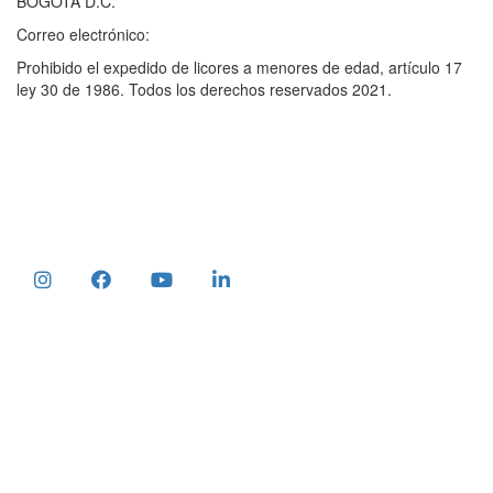
BOGOTÁ D.C.
Correo electrónico:
moc.stiripsnaarac[ta]senoicatropmi
Prohibido el expedido de licores a menores de edad, artículo 17
ley 30 de 1986. Todos los derechos reservados 2021.
Términos y condiciones
Política de privacidad
Aviso legal
Formulario de devolución