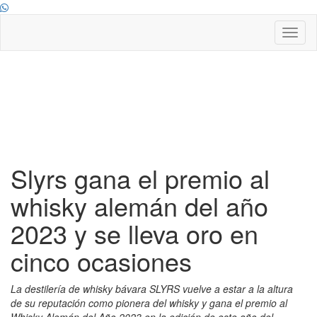
Toggl
naviga
Slyrs gana el premio al
whisky alemán del año
2023 y se lleva oro en
cinco ocasiones
La destilería de whisky bávara SLYRS vuelve a estar a la altura
de su reputación como pionera del whisky y gana el premio al