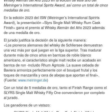
Whisky Alemán del Año 2023 en la edición de este año del
Meininger’s International Spirits Award, así como un total de cinco
medallas de oro.
En la edición 2023 del ISW (Meininger’s International Spirirts
Award), la presentación «Slyrs Single Malt Whisky Rum Cask
Finish» gana el premio al Whisky Alemán del Año 2023 además
de una medalla de oro.
El jurado justifica la decisión de la siguiente manera:
«Los pioneros alemanes del whisky de Schliersee demuestran
una vez más por qué juegan en la liga superior. Tras madurar
durante más de cinco años en barricas de roble blanco
americano, el característico single malt recibe un acabado en
barrica de ron -incluido Rhum Agricole. La suave cebada de
Baviera armoniza perfectamente con el bouquet frutal y los
toques de manzanilla y cera de abejas que aportan el final».
(Fuente:
www.meininger.de
)
Con un total de 5 medallas de oro, tanto el Finish Range como el
SLYRS Single Malt Whisky Fifty One convencieron por completo
al jurado.
Los ganadores de un vistazo: